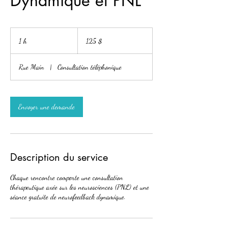
Dynamique et PNL
125 dollars
canadiens
1 h
1
125 $
Rue Main
|
Consultation téléphonique
Envoyer une demande
Description du service
Chaque rencontre comporte une consultation
thérapeutique axée sur les neurosciences (PNL) et une
séance gratuite de neurofeedback dynamique.