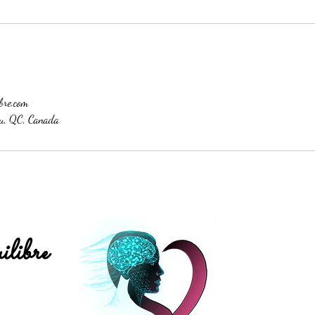
bre.com
u, QC, Canada
libre