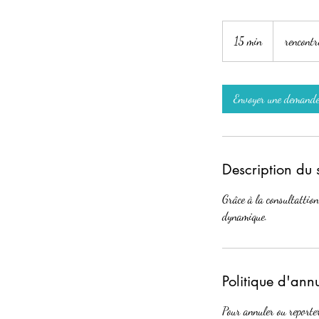
15 min
1
rencontr
5
m
i
Envoyer une demand
n
Description du 
Grâce à la consultattion
dynamique.
Politique d'ann
Pour annuler ou reporte