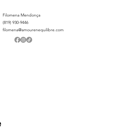
Filomena Mendonça
(819) 930-9446
filomena@amourenequilibre.com
e